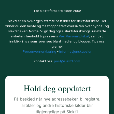
-For slektsforskere siden 2008
Slekt1 er en av Norges største nettsider for slektsforskere. Her
finner du den beste og mest oppdatert oversikten over bygde- og
slektsbøker i Norge. Vi gir deg også slektsforsknings-relaterte
nyheter i henhold til pressens
Vær Varsom-plakat
, samt et
innblikk i hva som rører seg blant medier og blogger. Tips oss
gjerne!
Personvernerklæring
-
Informasjonskapsler
Kontakt oss:
post@slekt1.com
Hold deg oppdatert
Få beskjed når nye adressebøker, bilregistre,
artikler og andre historiske kilder blir
tilgjengelige på Slekt1.