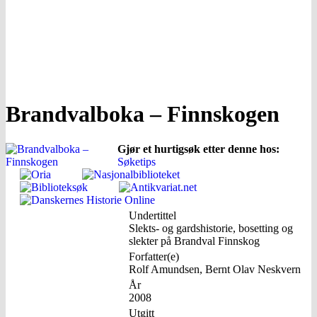
Brandvalboka – Finnskogen
Gjør et hurtigsøk etter denne hos:
Søketips
Undertittel
Slekts- og gardshistorie, bosetting og
slekter på Brandval Finnskog
Forfatter(e)
Rolf Amundsen, Bernt Olav Neskvern
År
2008
Utgitt