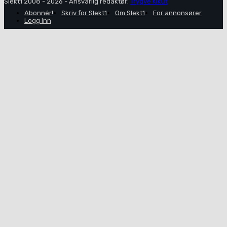
Slekt1 2008 - 2026 - Ansvarlig redaktør:
Trygve Kikut
Abonnér!
Skriv for Slekt1
Om Slekt1
For annonsører
Logg inn