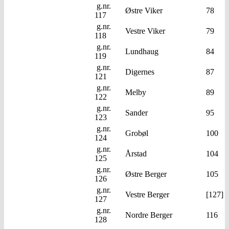
g.nr.
Østre Viker
78
117
g.nr.
Vestre Viker
79
118
g.nr.
Lundhaug
84
119
g.nr.
Digernes
87
121
g.nr.
Melby
89
122
g.nr.
Sander
95
123
g.nr.
Grobøl
100
124
g.nr.
Årstad
104
125
g.nr.
Østre Berger
105
126
g.nr.
Vestre Berger
[127]
127
g.nr.
Nordre Berger
116
128