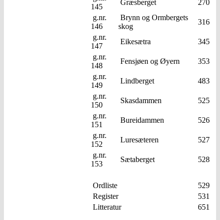
Græsberget
270
145
g.nr.
Brynn og Ormbergets
316
146
skog
g.nr.
Eikesætra
345
147
g.nr.
Fensjøen og Øyern
353
148
g.nr.
Lindberget
483
149
g.nr.
Skasdammen
525
150
g.nr.
Bureidammen
526
151
g.nr.
Luresæteren
527
152
g.nr.
Sætaberget
528
153
Ordliste
529
Register
531
Litteratur
651