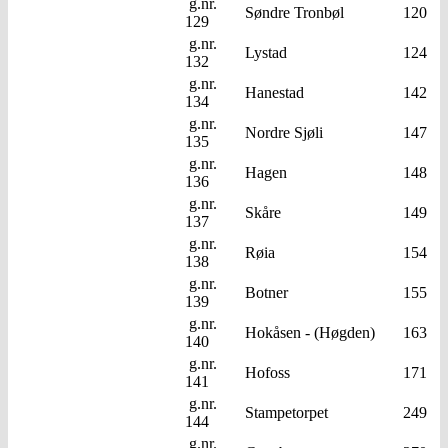
g.nr.
Søndre Tronbøl
120
129
g.nr.
Lystad
124
132
g.nr.
Hanestad
142
134
g.nr.
Nordre Sjøli
147
135
g.nr.
Hagen
148
136
g.nr.
Skåre
149
137
g.nr.
Røia
154
138
g.nr.
Botner
155
139
g.nr.
Hokåsen - (Høgden)
163
140
g.nr.
Hofoss
171
141
g.nr.
Stampetorpet
249
144
g.nr.