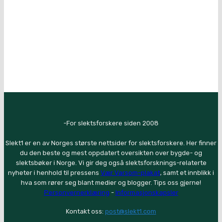
-For slektsforskere siden 2008
Slekt1 er en av Norges største nettsider for slektsforskere. Her finner
du den beste og mest oppdatert oversikten over bygde- og
slektsbøker i Norge. Vi gir deg også slektsforsknings-relaterte
nyheter i henhold til pressens
Vær Varsom-plakat
, samt et innblikk i
hva som rører seg blant medier og blogger. Tips oss gjerne!
Personvernerklæring
-
Informasjonskapsler
Kontakt oss:
post@slekt1.com