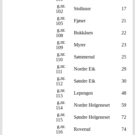
g.nr.
Stollsnor
17
102
g.nr.
Fjøser
21
105
g.nr.
Bukkåsen
22
108
g.nr.
Myrer
23
109
g.nr.
Sømmerud
25
110
g.nr.
Nordre Eik
29
111
g.nr.
Søndre Eik
30
112
g.nr.
Lepengen
48
113
g.nr.
Nordre Helgeneset
59
114
g.nr.
Søndre Helgeneset
72
115
g.nr.
Roverud
74
116