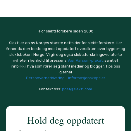
-For slektsforskere siden 2008
Slekt1 er en av Norges største nettsider for slektsforskere. Her
finner du den beste og mest oppdatert oversikten over bygde- og
slektsbøker i Norge. Vi gir deg også slektsforsknings-relaterte
nyheter i henhold til pressens
Vær Varsom-plakat
, samt et
innblikk i hva som rører seg blant medier og blogger. Tips oss
gjerne!
Personvernerklæring
-
Informasjonskapsler
Kontakt oss:
post@slekt1.com
Hold deg oppdatert