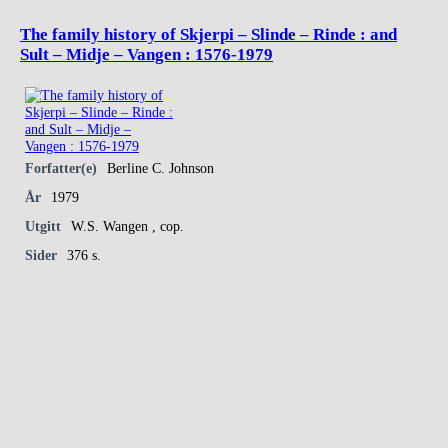
The family history of Skjerpi – Slinde – Rinde : and
Sult – Midje – Vangen : 1576-1979
Forfatter(e)
Berline C. Johnson
År
1979
Utgitt
W.S. Wangen , cop.
Sider
376 s.