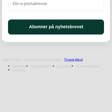
Slekt1 2008 - 2026 - Ansvarlig redaktør:
Trygve Kikut
Abonnér!
Skriv for Slekt1
Om Slekt1
For annonsører
Logg inn