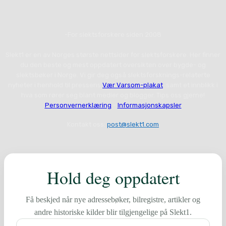
-For slektsforskere siden 2008
Slekt1 er en av Norges største nettsider for slektsforskere. Her finner
du den beste og mest oppdatert oversikten over bygde- og
slektsbøker i Norge. Vi gir deg også slektsforsknings-relaterte
nyheter i henhold til pressens
Vær Varsom-plakat
, samt et innblikk i
hva som rører seg blant medier og blogger. Tips oss gjerne!
Personvernerklæring
-
Informasjonskapsler
Kontakt oss:
post@slekt1.com
Hold deg oppdatert
Få beskjed når nye adressebøker, bilregistre, artikler og
andre historiske kilder blir tilgjengelige på Slekt1.