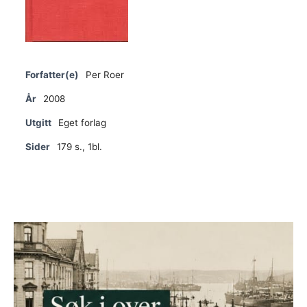
Forfatter(e)
Per Roer
År
2008
Utgitt
Eget forlag
Sider
179 s., 1bl.