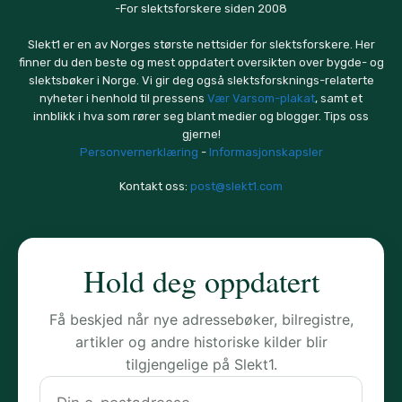
-For slektsforskere siden 2008
Slekt1 er en av Norges største nettsider for slektsforskere. Her
finner du den beste og mest oppdatert oversikten over bygde- og
slektsbøker i Norge. Vi gir deg også slektsforsknings-relaterte
nyheter i henhold til pressens
Vær Varsom-plakat
, samt et
innblikk i hva som rører seg blant medier og blogger. Tips oss
gjerne!
Personvernerklæring
-
Informasjonskapsler
Kontakt oss:
post@slekt1.com
Hold deg oppdatert
Få beskjed når nye adressebøker, bilregistre,
artikler og andre historiske kilder blir
tilgjengelige på Slekt1.