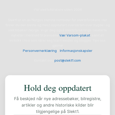
-For slektsforskere siden 2008
Slekt1 er en av Norges største nettsider for slektsforskere. Her
finner du den beste og mest oppdatert oversikten over bygde- og
slektsbøker i Norge. Vi gir deg også slektsforsknings-relaterte
nyheter i henhold til pressens
Vær Varsom-plakat
, samt et
innblikk i hva som rører seg blant medier og blogger. Tips oss
gjerne!
Personvernerklæring
-
Informasjonskapsler
Kontakt oss:
post@slekt1.com
Hold deg oppdatert
Få beskjed når nye adressebøker, bilregistre,
artikler og andre historiske kilder blir
tilgjengelige på Slekt1.