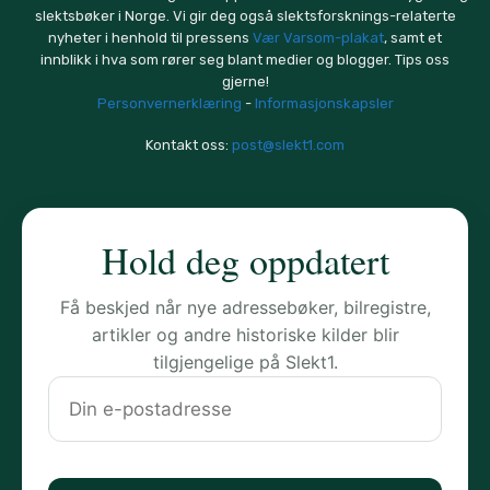
slektsbøker i Norge. Vi gir deg også slektsforsknings-relaterte
nyheter i henhold til pressens
Vær Varsom-plakat
, samt et
innblikk i hva som rører seg blant medier og blogger. Tips oss
gjerne!
Personvernerklæring
-
Informasjonskapsler
Kontakt oss:
post@slekt1.com
Hold deg oppdatert
Få beskjed når nye adressebøker, bilregistre,
artikler og andre historiske kilder blir
tilgjengelige på Slekt1.