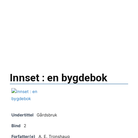
Innset : en bygdebok
Undertittel
Gårdsbruk
Bind
2
Forfatter(e)
A. E. Tronshaug