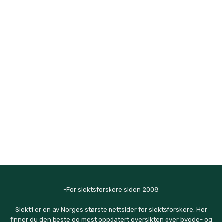
-For slektsforskere siden 2008
Slekt1 er en av Norges største nettsider for slektsforskere. Her
finner du den beste og mest oppdatert oversikten over bygde- og