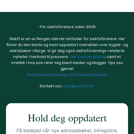
-For slektsforskere siden 2008
Slekt1 er en av Norges største nettsider for slektsforskere. Her
finner du den beste og mest oppdatert oversikten over bygde- og
slektsbøker i Norge. Vi gir deg også slektsforsknings-relaterte
nyheter i henhold til pressens
Vær Varsom-plakat
, samt et
innblikk i hva som rører seg blant medier og blogger. Tips oss
gjerne!
Personvernerklæring
-
Informasjonskapsler
Kontakt oss:
post@slekt1.com
Hold deg oppdatert
Få beskjed når nye adressebøker, bilregistre,