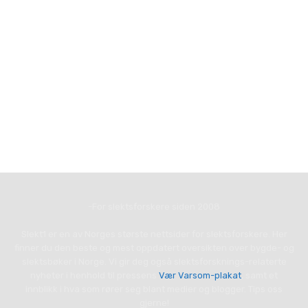
-For slektsforskere siden 2008
Slekt1 er en av Norges største nettsider for slektsforskere. Her
finner du den beste og mest oppdatert oversikten over bygde- og
slektsbøker i Norge. Vi gir deg også slektsforsknings-relaterte
nyheter i henhold til pressens
Vær Varsom-plakat
, samt et
innblikk i hva som rører seg blant medier og blogger. Tips oss
gjerne!