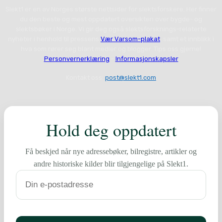
Slekt1 er en av Norges største nettsider for slektsforskere. Her finner
du den beste og mest oppdatert oversikten over bygde- og
slektsbøker i Norge. Vi gir deg også slektsforsknings-relaterte
nyheter i henhold til pressens
Vær Varsom-plakat
, samt et innblikk i
hva som rører seg blant medier og blogger. Tips oss gjerne!
Personvernerklæring
-
Informasjonskapsler
Kontakt oss:
post@slekt1.com
Hold deg oppdatert
Få beskjed når nye adressebøker, bilregistre, artikler og
andre historiske kilder blir tilgjengelige på Slekt1.