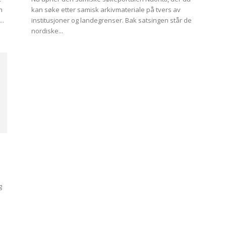
n
kan søke etter samisk arkivmateriale på tvers av
..
institusjoner og landegrenser. Bak satsingen står de
nordiske...
g