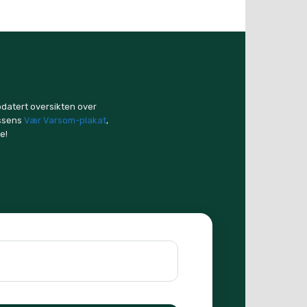
pdatert oversikten over
essens
Vær Varsom-plakat
,
e!