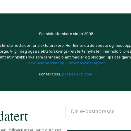
-For slektsforskere siden 2008
 største nettsider for slektsforskere. Her finner du den beste og mest op
orge. Vi gir deg også slektsforsknings-relaterte nyheter i henhold til pr
amt et innblikk i hva som rører seg blant medier og blogger. Tips oss gjern
Personvernerklæring
-
Informasjonskapsler
Kontakt oss:
post@slekt1.com
atert
, bilregistre, artikler og