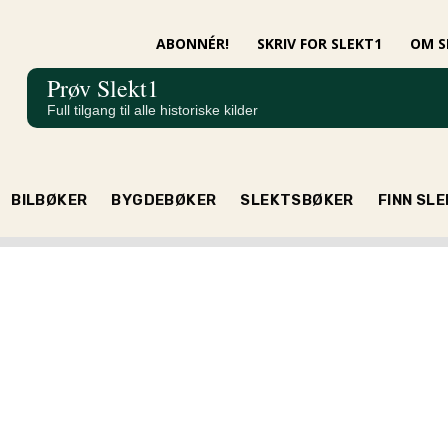
ABONNÉR!
SKRIV FOR SLEKT1
OM S
Prøv Slekt1
Full tilgang til alle historiske kilder
BILBØKER
BYGDEBØKER
SLEKTSBØKER
FINN SL