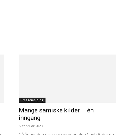
Pressemelding
Mange samiske kilder – én
inngang
6. februar 2023
e
Nå åpner den samiske søkeportalen Nuohtti, der du