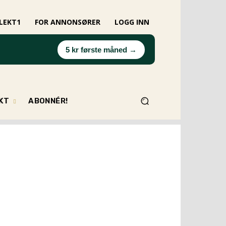
LEKT1
FOR ANNONSØRER
LOGG INN
5 kr første måned →
EKT
ABONNÉR!