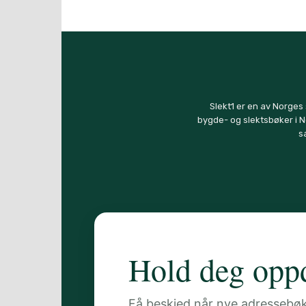
Slekt1 er en av Norges
bygde- og slektsbøker i N
s
Hold deg oppd
Få beskjed når nye adressebøker