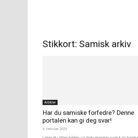
Stikkort: Samisk arkiv
Artikler
Har du samiske forfedre? Denne
portalen kan gi deg svar!
6. februar 2025
Leter du etter bilder og dokumenter som kan berik