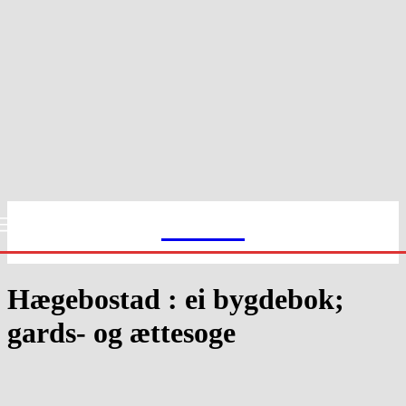
Slekt1
Hægebostad : ei bygdebok;
gards- og ættesoge