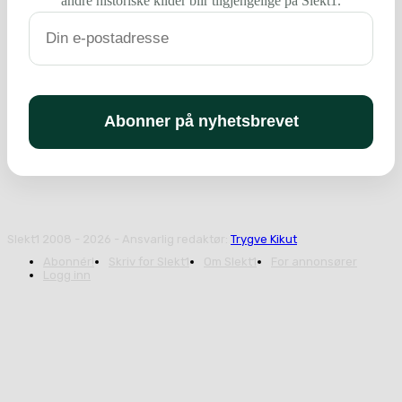
andre historiske kilder blir tilgjengelige på Slekt1.
Slekt1 2008 - 2026 - Ansvarlig redaktør:
Trygve Kikut
Abonnér!
Skriv for Slekt1
Om Slekt1
For annonsører
Logg inn