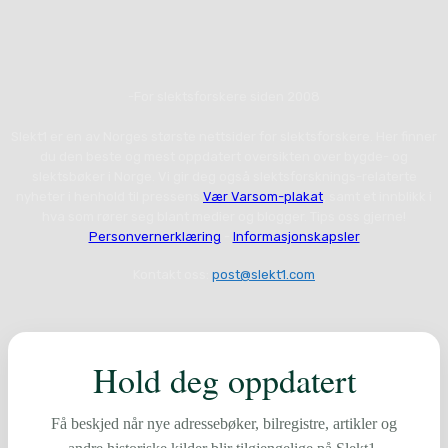
-For slektsforskere siden 2008
Slekt1 er en av Norges største nettsider for slektsforskere. Her finner
du den beste og mest oppdatert oversikten over bygde- og
slektsbøker i Norge. Vi gir deg også slektsforsknings-relaterte
nyheter i henhold til pressens
Vær Varsom-plakat
, samt et innblikk i
hva som rører seg blant medier og blogger. Tips oss gjerne!
Personvernerklæring
-
Informasjonskapsler
Kontakt oss:
post@slekt1.com
Hold deg oppdatert
Få beskjed når nye adressebøker, bilregistre, artikler og