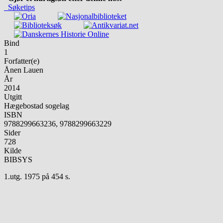
Søketips
Bind
1
Forfatter(e)
Ånen Lauen
År
2014
Utgitt
Hægebostad sogelag
ISBN
9788299663236, 9788299663229
Sider
728
Kilde
BIBSYS
1.utg. 1975 på 454 s.