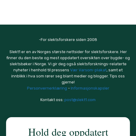
-For slektsforskere siden 2008
Slekt1 er en av Norges største nettsider for slektsforskere. Her
finner du den beste og mest oppdatert oversikten over bygde- og
slektsbøker i Norge. Vi gir deg også slektsforsknings-relaterte
nyheter i henhold til pressens
Vær Varsom-plakat
, samt et
innblikk i hva som rører seg blant medier og blogger. Tips oss
gjerne!
Personvernerklæring
-
Informasjonskapsler
Kontakt oss:
post@slekt1.com
Hold deg oppdatert