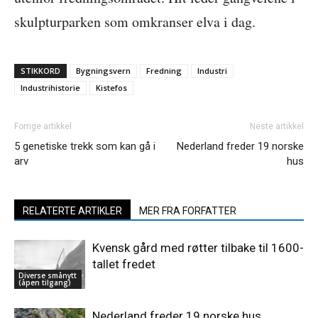
skulpturparken som omkranser elva i dag.
STIKKORD
Bygningsvern
Fredning
Industri
Industrihistorie
Kistefos
Forrige artikkel
Neste artikkel
5 genetiske trekk som kan gå i
Nederland freder 19 norske
arv
hus
RELATERTE ARTIKLER
MER FRA FORFATTER
Kvensk gård med røtter tilbake til 1600-
tallet fredet
Diverse smånytt
(åpen tilgang)
Nederland freder 19 norske hus