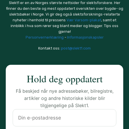
Slekt1 er en av Norges største nettsider for slektsforskere. Her
finner du den beste og mest oppdatert oversikten over bygde- og
slektsbøker i Norge. Vi gir deg også slektsforsknings-relaterte
nyheter i henhold til pressens
Vær Varsom-plakat
, samt et
innblikk i hva som rører seg blant medier og blogger. Tips oss
gjerne!
Personvernerklæring
-
Informasjonskapsler
Kontakt oss:
post@slekt1.com
Hold deg oppdatert
Få beskjed når nye adressebøker, bilregistre,
artikler og andre historiske kilder blir
tilgjengelige på Slekt1.