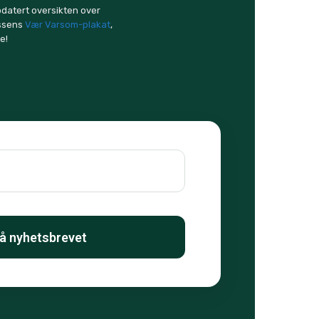
pdatert oversikten over
essens
Vær Varsom-plakat
,
e!