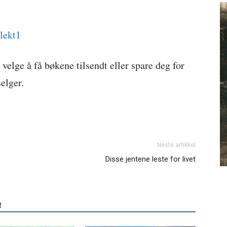
Slekt1
velge å få bøkene tilsendt eller spare deg for
selger.
Neste artikkel
Disse jentene leste for livet
R