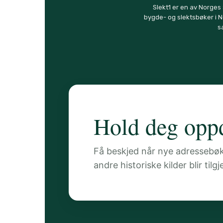
Slekt1 er en av Norges
bygde- og slektsbøker i N
s
Hold deg oppd
Få beskjed når nye adressebøker
andre historiske kilder blir tilg