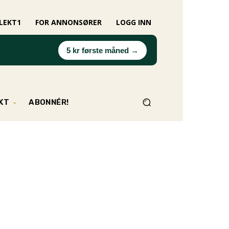
LEKT1
FOR ANNONSØRER
LOGG INN
5 kr første måned →
EKT
ABONNÉR!