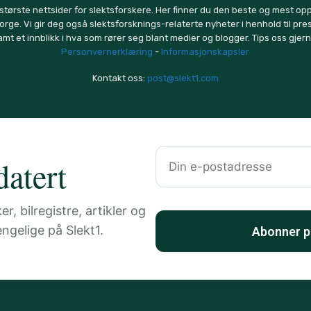
 største nettsider for slektsforskere. Her finner du den beste og mest op
orge. Vi gir deg også slektsforsknings-relaterte nyheter i henhold til pr
amt et innblikk i hva som rører seg blant medier og blogger. Tips oss gjern
Personvernerklæring
-
Informasjonskapsler
Kontakt oss:
post@slekt1.com
atert
, bilregistre, artikler og
jengelige på Slekt1.