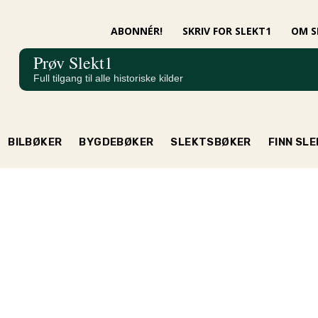
ABONNÉR!
SKRIV FOR SLEKT1
OM S
Prøv Slekt1
Full tilgang til alle historiske kilder
BILBØKER
BYGDEBØKER
SLEKTSBØKER
FINN SL