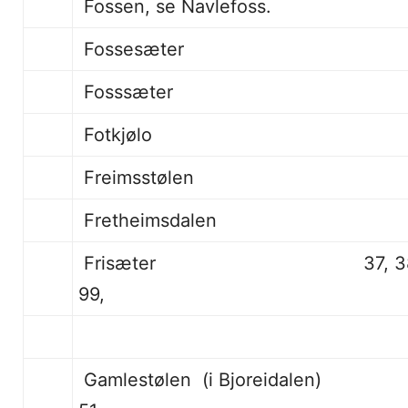
Fossen, se Navlefoss.
Fossesæter
Fosssæter
Fotkjølo
Freimsstølen
Fretheimsdalen
Frisæter 37, 38 - 42, 73, 
99,
Gamlestølen (i