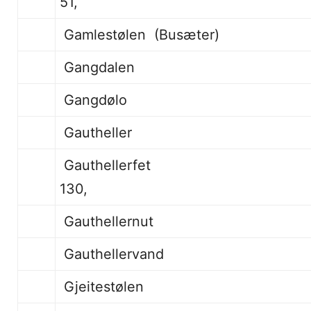
51,
Gamlestølen (Busæter)
Gangdal
Gangdølo
Gauthel
Gauthel
130,
Gauthelle
Gauthellervand
Gjeitestølen