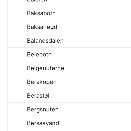
Baksabotn
Baksah
Balandsdalen
Belebotn 1
Belgenuterne
Berakopen
Berast
Bergsnuten
Bersaavand