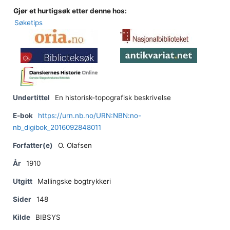
Gjør et hurtigsøk etter denne hos:
Søketips
Undertittel
En historisk-topografisk beskrivelse
E-bok
https://urn.nb.no/URN:NBN:no-
nb_digibok_2016092848011
Forfatter(e)
O. Olafsen
År
1910
Utgitt
Mallingske bogtrykkeri
Sider
148
Kilde
BIBSYS