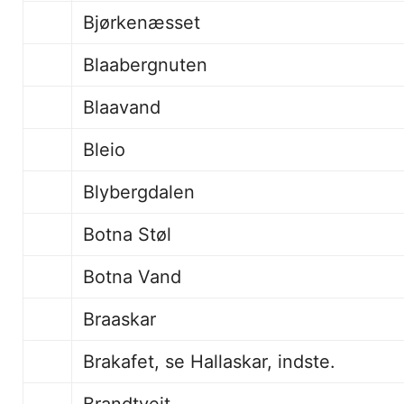
Bjørkenæsset
Blaabergnuten
Blaavand
Bleio
Blybergdalen
Botna Støl
Botna Vand
Braask
Brakafet, se Hallaskar, indste.
Brandtveit