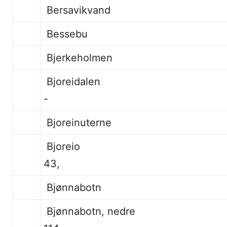
Bersavikvand
Besse
Bjerkeholmen
Bjoreidalen 31, 
-
Bjoreinuterne
Bjorei
43,
Bjønnabotn 107, 110, 
Bjønnabotn, 