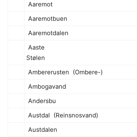
Aaremot 
Aaremo
Aaremotdalen
Aaste
Støle
Ambererusten (Ombere-)
Ambogavand
Andersbu
Austdal (Reinsnosvand)
Austda