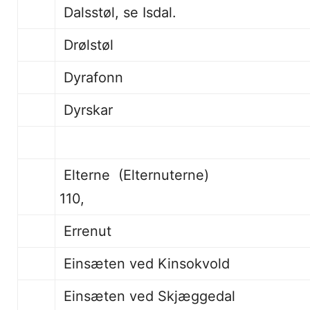
Dalsstøl, se Isdal.
Drølstøl
Dyrafonn
Dyrskar 129, 1
Elterne (Elt
110,
Errenut
Einsæten ved Kinsokvold
Einsæten ved Skjæggedal