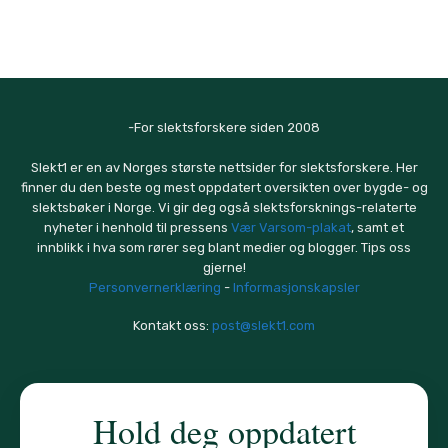
-For slektsforskere siden 2008
Slekt1 er en av Norges største nettsider for slektsforskere. Her
finner du den beste og mest oppdatert oversikten over bygde- og
slektsbøker i Norge. Vi gir deg også slektsforsknings-relaterte
nyheter i henhold til pressens
Vær Varsom-plakat
, samt et
innblikk i hva som rører seg blant medier og blogger. Tips oss
gjerne!
Personvernerklæring
-
Informasjonskapsler
Kontakt oss:
post@slekt1.com
Hold deg oppdatert