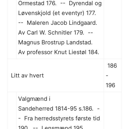
Ormestad 176. -- Dyrendal og
Løvenskjold (et eventyr) 177.
-- Maleren Jacob Lindgaard.
Av Carl W. Schnitler 179. --
Magnus Brostrup Landstad.
Av professor Knut Liestøl 184.
186
Litt av hvert
-
196
Valgmænd i
Sandeherred 1814-95 s.186. -
- Fra herredsstyrets første tid
190. -- Lensmænd 195.