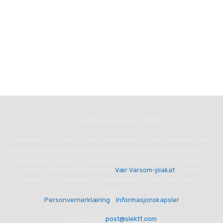
-For slektsforskere siden 2008
Slekt1 er en av Norges største nettsider for slektsforskere. Her
finner du den beste og mest oppdatert oversikten over bygde- og
slektsbøker i Norge. Vi gir deg også slektsforsknings-relaterte
nyheter i henhold til pressens
Vær Varsom-plakat
, samt et
innblikk i hva som rører seg blant medier og blogger. Tips oss
gjerne!
Personvernerklæring
-
Informasjonskapsler
Kontakt oss:
post@slekt1.com