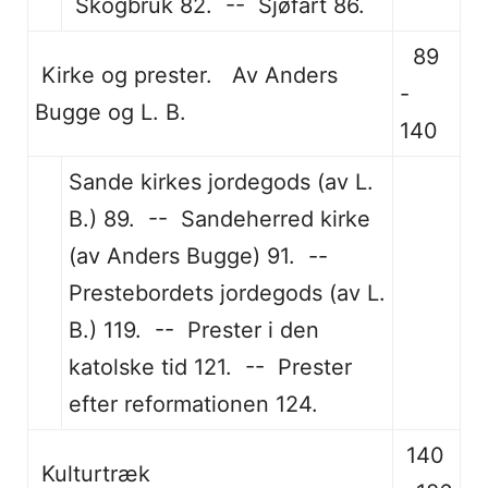
Skogbruk 82. -- Sjøfart 86.
89
Kirke og prester. Av Anders
-
Bugge og L. B.
140
Sande kirkes jordegods (av L.
B.) 89. -- Sandeherred kirke
(av Anders Bugge) 91. --
Prestebordets jordegods (av L.
B.) 119. -- Prester i den
katolske tid 121. -- Prester
efter reformationen 124.
140
Kulturtræk