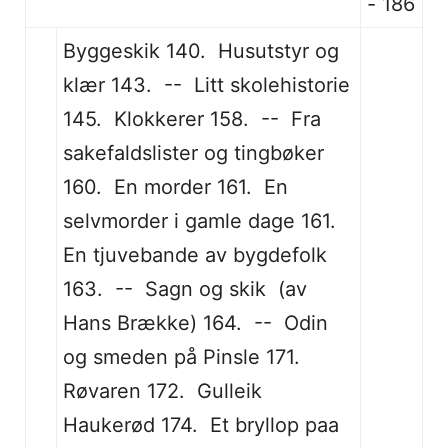
- 186
Byggeskik 140. Husutstyr og
klær 143. -- Litt skolehistorie
145. Klokkerer 158. -- Fra
sakefaldslister og tingbøker
160. En morder 161. En
selvmorder i gamle dage 161.
En tjuvebande av bygdefolk
163. -- Sagn og skik (av
Hans Brække) 164. -- Odin
og smeden på Pinsle 171.
Røvaren 172. Gulleik
Haukerød 174. Et bryllop paa