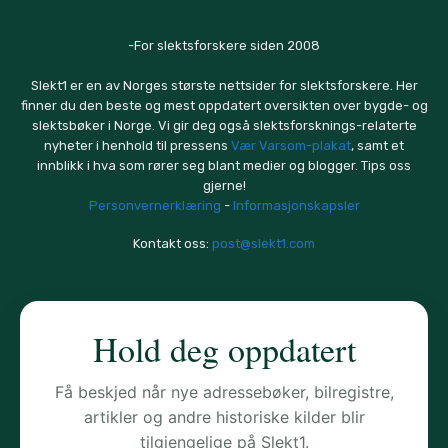
-For slektsforskere siden 2008
Slekt1 er en av Norges største nettsider for slektsforskere. Her
finner du den beste og mest oppdatert oversikten over bygde- og
slektsbøker i Norge. Vi gir deg også slektsforsknings-relaterte
nyheter i henhold til pressens
Vær Varsom-plakat
, samt et
innblikk i hva som rører seg blant medier og blogger. Tips oss
gjerne!
Personvernerklæring
-
Informasjonskapsler
Kontakt oss:
post@slekt1.com
Hold deg oppdatert
Få beskjed når nye adressebøker, bilregistre,
artikler og andre historiske kilder blir
tilgjengelige på Slekt1.