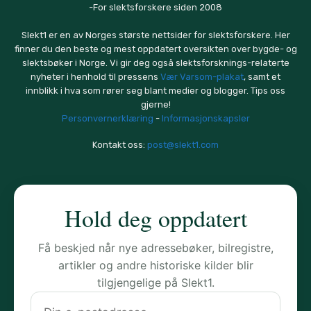
-For slektsforskere siden 2008
Slekt1 er en av Norges største nettsider for slektsforskere. Her
finner du den beste og mest oppdatert oversikten over bygde- og
slektsbøker i Norge. Vi gir deg også slektsforsknings-relaterte
nyheter i henhold til pressens
Vær Varsom-plakat
, samt et
innblikk i hva som rører seg blant medier og blogger. Tips oss
gjerne!
Personvernerklæring
-
Informasjonskapsler
Kontakt oss:
post@slekt1.com
Hold deg oppdatert
Få beskjed når nye adressebøker, bilregistre,
artikler og andre historiske kilder blir
tilgjengelige på Slekt1.