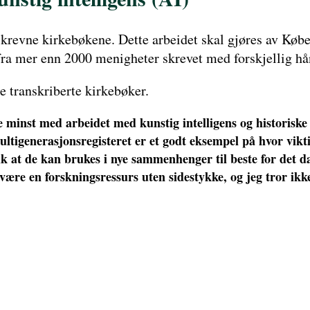
krevne kirkebøkene. Dette arbeidet skal gjøres av Køben
fra mer enn 2000 menigheter skrevet med forskjellig hån
e transkriberte kirkebøker.
kke minst med arbeidet med kunstig intelligens og historis
ltigenerasjonsregisteret er et godt eksempel på hvor vikti
lik at de kan brukes i nye sammenhenger til beste for de
være en forskningsressurs uten sidestykke, og jeg tror ikke 