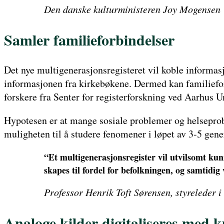
Den danske kulturministeren Joy Mogensen
Samler familieforbindelser
Det nye multigenerasjonsregisteret vil koble informa
informasjonen fra kirkebøkene. Dermed kan familieforbi
forskere fra Senter for registerforskning ved Aarhus Un
Hypotesen er at mange sosiale problemer og helseprobl
muligheten til å studere fenomener i løpet av 3-5 gene
“Et multigenerasjonsregister vil utvilsomt kunn
skapes til fordel for befolkningen, og samtidi
Professor Henrik Toft Sørensen, styreleder 
Analoge kilder digitaliseres med ku