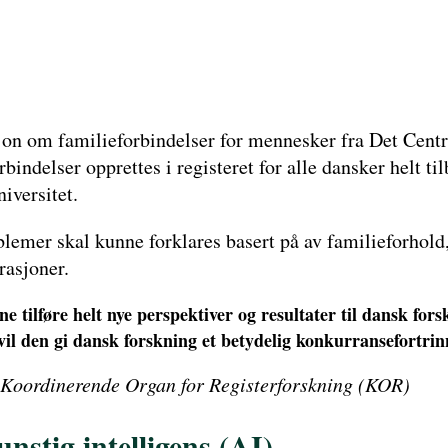
sjon om familieforbindelser for mennesker fra Det Cen
ndelser opprettes i registeret for alle dansker helt ti
iversitet.
emer skal kunne forklares basert på av familieforhold, 
rasjoner.
e tilføre helt nye perspektiver og resultater til dansk fors
g vil den gi dansk forskning et betydelig konkurransefortr
i Koordinerende Organ for Registerforskning (KOR)
nstig intelligens (AI)