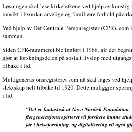
Løsningen skal lese kirkebøkene ved hjelp av kunstig i
innsikt i hvordan arvelige og familiære forhold påvirke
Ved hjelp av Det Centrale Personregister (CPR), som b
sammen.
Siden CPR-nummeret ble innført i 1968, gir det begren
gjør at forskningsdelen på sosialt livsløp med utgang
tilbake i tid.
Multigenerasjonsregisteret som nå skal lages ved hjelp a
slektskap helt tilbake til 1920. Dette muliggjør spori
i tid.
“Det er fantastisk at Novo Nordisk Foundation, m
flergenerasjonsregisteret vil forskere kunne stud
før i helseforskning, og digitalisering vil også