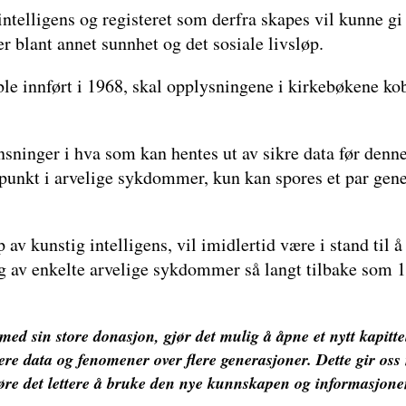
ntelligens og registeret som derfra skapes vil kunne gi 
r blant annet sunnhet og det sosiale livsløp.
le innført i 1968, skal opplysningene i kirkebøkene ko
sninger i hva som kan hentes ut av sikre data før denne
spunkt i arvelige sykdommer, kun kan spores et par gen
v kunstig intelligens, vil imidlertid være i stand til å 
ng av enkelte arvelige sykdommer så langt tilbake som 1
ed sin store donasjon, gjør det mulig å åpne et nytt kapitte
ere data og fenomener over flere generasjoner. Dette gir oss
 gjøre det lettere å bruke den nye kunnskapen og informasjone