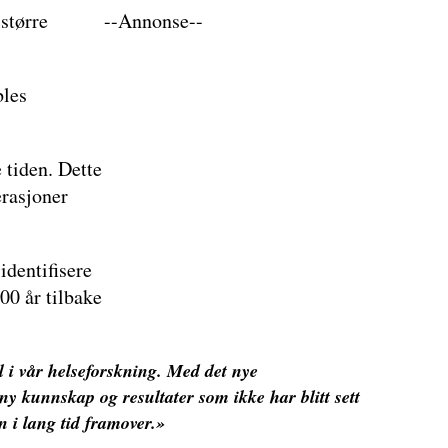
større
--Annonse--
bles
 tiden. Dette
erasjoner
identifisere
00 år tilbake
l i vår helseforskning. Med det nye
 ny kunnskap og resultater som ikke har blitt sett
n i lang tid framover.»