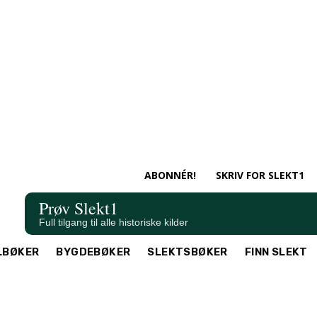
ABONNÉR!
SKRIV FOR SLEKT1
Prøv Slekt1
Full tilgang til alle historiske kilder
LBØKER
BYGDEBØKER
SLEKTSBØKER
FINN SLEKT