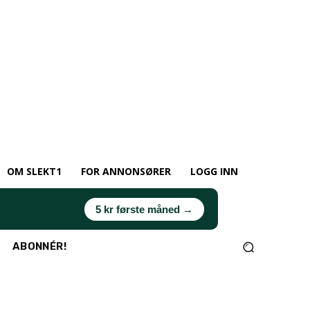
OM SLEKT1
FOR ANNONSØRER
LOGG INN
5 kr første måned →
ABONNÉR!