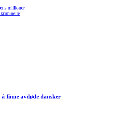
ens millioner
 kriminelle
l å finne avdøde dansker