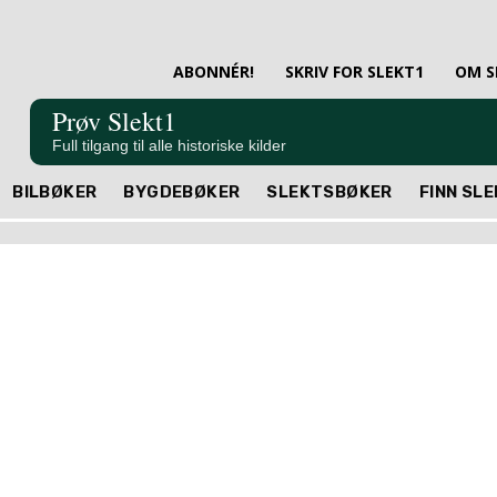
ABONNÉR!
SKRIV FOR SLEKT1
OM S
Prøv Slekt1
Full tilgang til alle historiske kilder
BILBØKER
BYGDEBØKER
SLEKTSBØKER
FINN SL