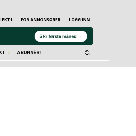
LEKT1
FOR ANNONSØRER
LOGG INN
5 kr første måned →
EKT
ABONNÉR!