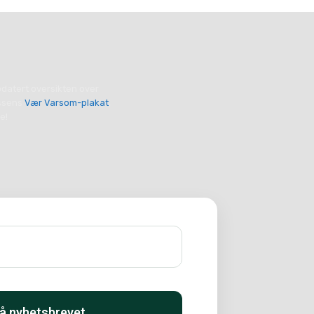
pdatert oversikten over
essens
Vær Varsom-plakat
,
e!