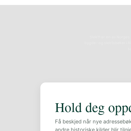
Slekt1 er en av Norges
bygde- og slektsbøker i N
s
Hold deg oppd
Få beskjed når nye adressebøker
andre historiske kilder blir tilg