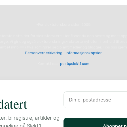
-For slektsforskere siden 2008
 største nettsider for slektsforskere. Her finner du den beste og mest op
orge. Vi gir deg også slektsforsknings-relaterte nyheter i henhold til pr
amt et innblikk i hva som rører seg blant medier og blogger. Tips oss gjern
Personvernerklæring
-
Informasjonskapsler
Kontakt oss:
post@slekt1.com
atert
, bilregistre, artikler og
jengelige på Slekt1.