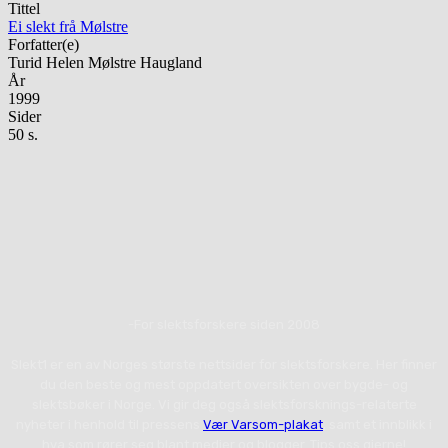
Tittel
Ei slekt frå Mølstre
Forfatter(e)
Turid Helen Mølstre Haugland
År
1999
Sider
50 s.
-For slektsforskere siden 2008
Slekt1 er en av Norges største nettsider for slektsforskere. Her finner
du den beste og mest oppdatert oversikten over bygde- og
slektsbøker i Norge. Vi gir deg også slektsforsknings-relaterte
nyheter i henhold til pressens
Vær Varsom-plakat
, samt et innblikk i
hva som rører seg blant medier og blogger. Tips oss gjerne!