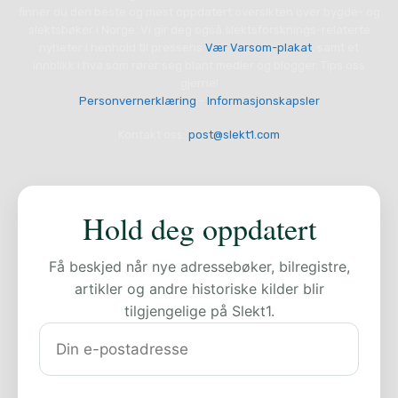
finner du den beste og mest oppdatert oversikten over bygde- og
slektsbøker i Norge. Vi gir deg også slektsforsknings-relaterte
nyheter i henhold til pressens
Vær Varsom-plakat
, samt et
innblikk i hva som rører seg blant medier og blogger. Tips oss
gjerne!
Personvernerklæring
-
Informasjonskapsler
Kontakt oss:
post@slekt1.com
Hold deg oppdatert
Få beskjed når nye adressebøker, bilregistre,
artikler og andre historiske kilder blir
tilgjengelige på Slekt1.