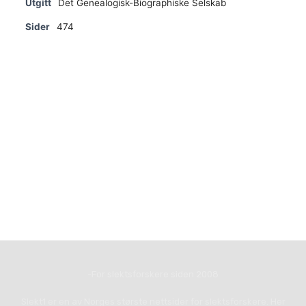
Utgitt
Det Genealogisk-Biographiske Selskab
Sider
474
-For slektsforskere siden 2008
Slekt1 er en av Norges største nettsider for slektsforskere. Her