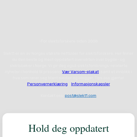
-For slektsforskere siden 2008
Slekt1 er en av Norges største nettsider for slektsforskere. Her finner
du den beste og mest oppdatert oversikten over bygde- og
slektsbøker i Norge. Vi gir deg også slektsforsknings-relaterte
nyheter i henhold til pressens
Vær Varsom-plakat
, samt et innblikk i
hva som rører seg blant medier og blogger. Tips oss gjerne!
Personvernerklæring
-
Informasjonskapsler
Kontakt oss:
post@slekt1.com
Hold deg oppdatert