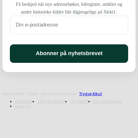
Få beskjed når nye adressebøker, bilregistre, artikler og
andre historiske kilder blir tilgjengelige på Slekt1.
Slekt1 2008 - 2026 - Ansvarlig redaktør:
Trygve Kikut
Abonnér!
Skriv for Slekt1
Om Slekt1
For annonsører
Logg inn