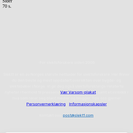
Sider
70 s.
-For slektsforskere siden 2008
Slekt1 er en av Norges største nettsider for slektsforskere. Her finner
du den beste og mest oppdatert oversikten over bygde- og
slektsbøker i Norge. Vi gir deg også slektsforsknings-relaterte
nyheter i henhold til pressens
Vær Varsom-plakat
, samt et innblikk i
hva som rører seg blant medier og blogger. Tips oss gjerne!
Personvernerklæring
-
Informasjonskapsler
Kontakt oss:
post@slekt1.com