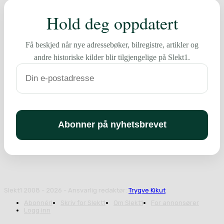
Hold deg oppdatert
Få beskjed når nye adressebøker, bilregistre, artikler og
andre historiske kilder blir tilgjengelige på Slekt1.
Slekt1 2008 - 2026 - Ansvarlig redaktør:
Trygve Kikut
Abonnér!
Skriv for Slekt1
Om Slekt1
For annonsører
Logg inn