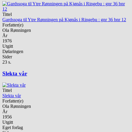
Tittel
Gardssoga til Ytre Rønningen på Kjønås i Ringebu : gnr 36 bnr 12
Forfatter(e)
Ola Rønningen
År
1976
Utgitt
Dølaringen
Sider
23 s.
Slekta vår
Tittel
Slekta vår
Forfatter(e)
Ola Rønningen
År
1956
Utgitt
Eget forlag