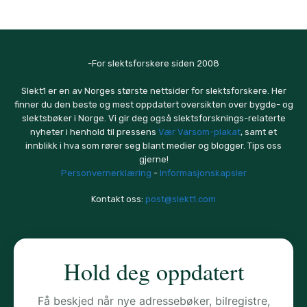
-For slektsforskere siden 2008
Slekt1 er en av Norges største nettsider for slektsforskere. Her
finner du den beste og mest oppdatert oversikten over bygde- og
slektsbøker i Norge. Vi gir deg også slektsforsknings-relaterte
nyheter i henhold til pressens
Vær Varsom-plakat
, samt et
innblikk i hva som rører seg blant medier og blogger. Tips oss
gjerne!
Personvernerklæring
-
Informasjonskapsler
Kontakt oss:
post@slekt1.com
Hold deg oppdatert
Få beskjed når nye adressebøker, bilregistre,