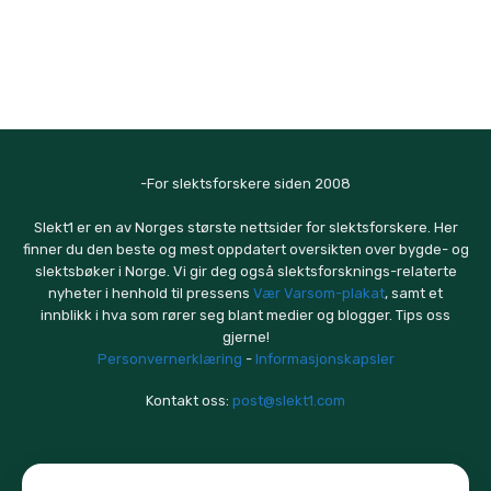
-For slektsforskere siden 2008
Slekt1 er en av Norges største nettsider for slektsforskere. Her
finner du den beste og mest oppdatert oversikten over bygde- og
slektsbøker i Norge. Vi gir deg også slektsforsknings-relaterte
nyheter i henhold til pressens
Vær Varsom-plakat
, samt et
innblikk i hva som rører seg blant medier og blogger. Tips oss
gjerne!
Personvernerklæring
-
Informasjonskapsler
Kontakt oss:
post@slekt1.com