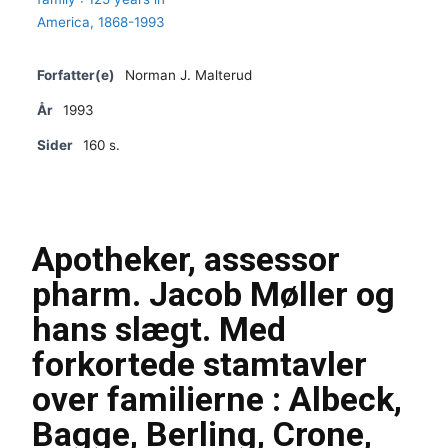
Forfatter(e)
Norman J. Malterud
År
1993
Sider
160 s.
Apotheker, assessor
pharm. Jacob Møller og
hans slægt. Med
forkortede stamtavler
over familierne : Albeck,
Bagge, Berling, Crone,