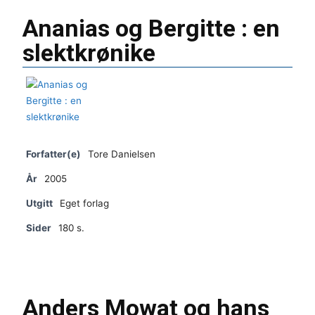
Ananias og Bergitte : en
slektkrønike
Forfatter(e)
Tore Danielsen
År
2005
Utgitt
Eget forlag
Sider
180 s.
Anders Mowat og hans