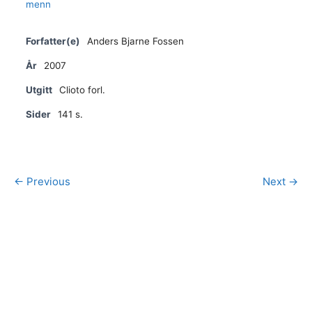
Forfatter(e)
Anders Bjarne Fossen
År
2007
Utgitt
Clioto forl.
Sider
141 s.
← Previous
Next →